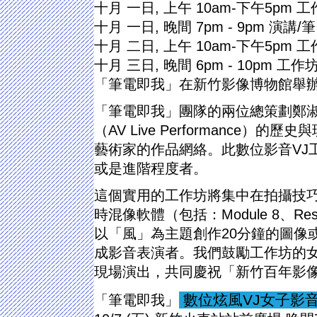
十月 一日, 上午 10am-下午5pm 
十月 一日, 晚間 7pm - 9pm 演講
十月 二日, 上午 10am-下午5pm 
十月 三日, 晚間 6pm - 10pm 工
「筆電即我」在新竹影像博物館舉
「筆電即我」團隊的兩位總策劃鄭淑麗與Ma
（AV Live Performance
藝術家的作品網絡。此數位影音VJ
或是進階程度者。
這個實用的工作坊將集中在拍攝技
時混像軟體（包括：Module 8、Resol
以「風」為主題創作20分鐘的圖像
成影音表演者。我們鼓勵工作坊的女性
現場演出，共同慶祝「新竹百年影
數位炫風VJ女子影
「筆電即我」