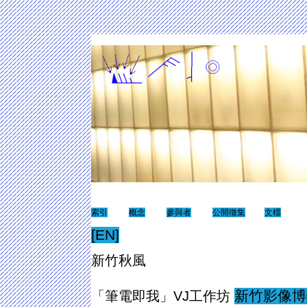
索引
概念
參與者
公開徵集
文檔
[EN]
新竹秋風
新竹影像博
「筆電即我」VJ工作坊